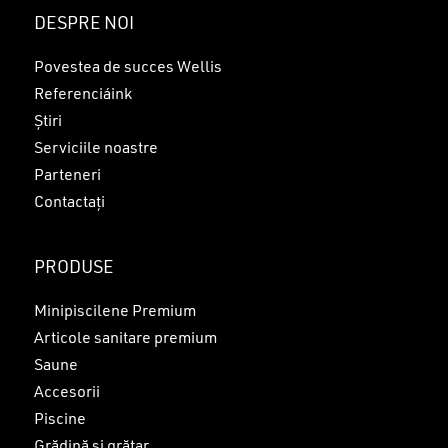
Nu ai niciun produs în coș.
DESPRE NOI
GO TO SHOP
Povestea de succes Wellis
Referenciáink
Știri
Serviciile noastre
Parteneri
Contactați
PRODUSE
Minipiscilene Premium
Articole sanitare premium
Saune
Accesorii
Piscine
Grădină și grătar