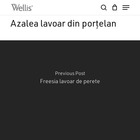
Skip
Menu
to
search
Close
Cart
main
Cart
Close
Azalea lavoar din porțelan
content
Menu
Previous Post
Freesia lavoar de perete