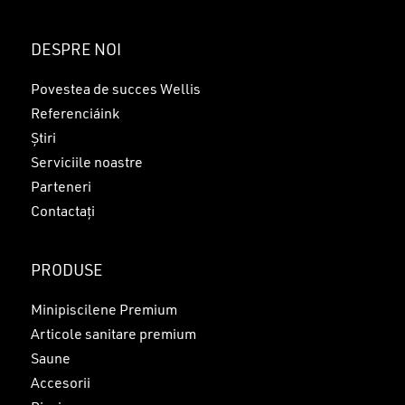
Nu ai niciun produs în coș.
DESPRE NOI
GO TO SHOP
Povestea de succes Wellis
Referenciáink
Știri
Serviciile noastre
Parteneri
Contactați
PRODUSE
Minipiscilene Premium
Articole sanitare premium
Saune
Accesorii