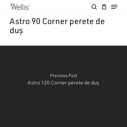
Skip
Menu
to
search
Close
Cart
main
Cart
Close
Astro 90 Corner perete de
content
Menu
duș
Previous Post
Astro 120 Corner perete de duș