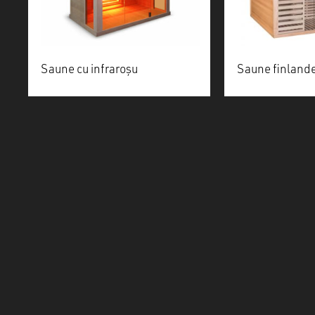
Saune cu infraroșu
Saune finland