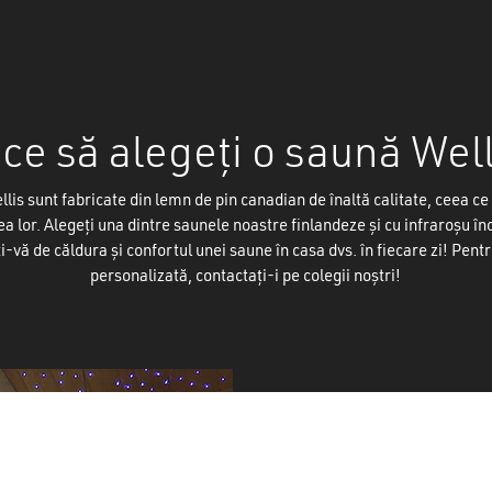
ce să alegeți o saună Wel
lis sunt fabricate din lemn de pin canadian de înaltă calitate, ceea c
ea lor. Alegeți una dintre saunele noastre finlandeze și cu infraroșu î
i-vă de căldura și confortul unei saune în casa dvs. în fiecare zi! Pent
Sub-total:
personalizată, contactați-i pe colegii noștri!
VEZ
La ce să vă uitaț