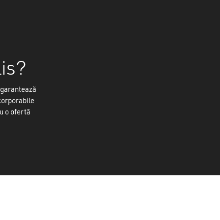
lis?
e garantează
ncorporabile
ru o ofertă
0
lei
I COȘUL
FINALIZARE
i înainte de a cumpăra o saună?