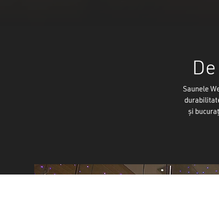
De 
Saunele Wel
durabilitat
și bucuraț