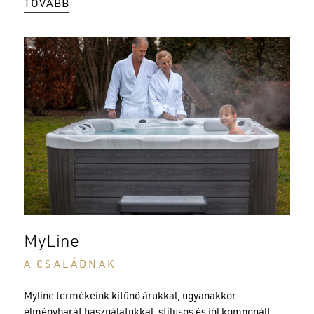
TOVÁBB
MyLine
A CSALÁDNAK
Myline termékeink kitűnő árukkal, ugyanakkor
élménybarát használatukkal, stílusos és jól komponált