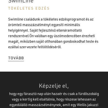
SwimLine
TÖKÉLETES EDZÉS
Swimline családunk a tökéletes edzésprogramot és az
örömteli masszázsélményt egyesíti minimális
helyigénnyel. Saját fejlesztésű ellenáramoltató
rendszerével Ön valóban egy úszómedencében érezheti
magát, miközben saját otthonában gondoskodhat teste és
ezáltal szervezete feltöltődéséről.
TOVÁBB
Képzelje el,
hogy egy fárasztó nap után hazaér és csak a fürdőszobáig
vagy a kertig kell elsétálnia, hogy részese lehessen az
egyedülálló masszázsélménynek, amit egy Wellis jakuzzi