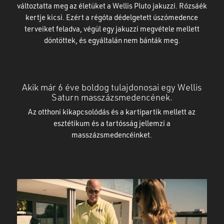
változtatta meg az életüket a Wellis Pluto jakuzzi. Rózsáék
kertje kicsi. Ezért a régóta dédelgetett úszómedence
Nu ai niciun produs în coș.
terveiket feladva, végül egy jakuzzi megvétele mellett
döntöttek, és egyáltalán nem bánták meg.
GO TO SHOP
Akik már 6 éve boldog tulajdonosai egy Wellis
Saturn masszázsmedencének.
Az otthoni kikapcsolódás és a kartipartik mellett az
esztétikum és a tartósság jellemzi a
masszázsmedencéinket.