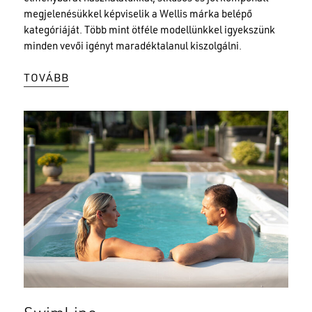
megjelenésükkel képviselik a Wellis márka belépő
kategóriáját. Több mint ötféle modellünkkel igyekszünk
minden vevői igényt maradéktalanul kiszolgálni.
TOVÁBB