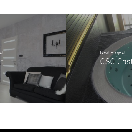
ct
Next Project
N
t
CSC Cast