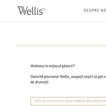
Skip
to
DESPRE NO
main
content
Wellness în mijlocul pădurii?
Datorită piscinelor Wellis, oaspeții noștri se pot 
de drumeții.
SITE-UL HOTELULUI SAINT ORBAN WELLNESS H