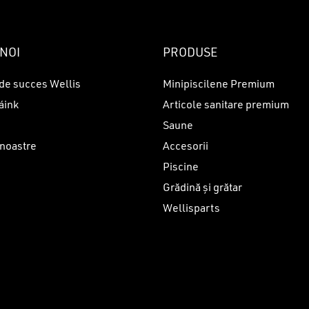
NOI
PRODUSE
de succes Wellis
Minipiscilene Premium
áink
Articole sanitare premium
Saune
 noastre
Accesorii
Piscine
i
Grădină și grătar
Wellisparts
Sub-total:
VEZ