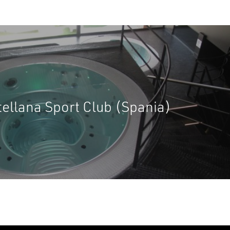
u ai niciun produs în coș.
ellana Sport Club (Spania)
GO TO SHOP