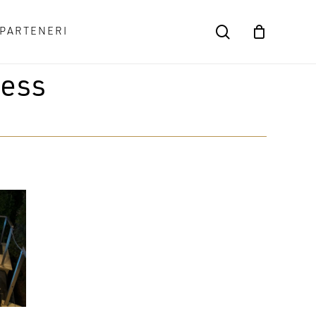
search
PARTENERI
Close
Cart
ness