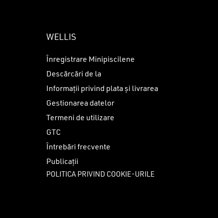
WELLIS
Înregistrare Minipiscilene
Descărcări de la
Informații privind plata și livrarea
Gestionarea datelor
Termeni de utilizare
GTC
Întrebări frecvente
Publicații
POLITICA PRIVIND COOKIE-URILE
0
lei
I COȘUL
FINALIZARE