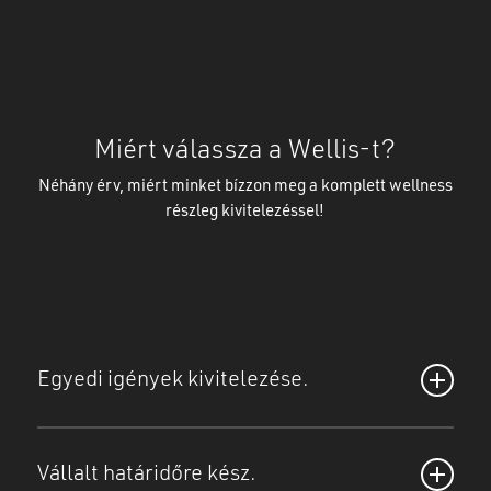
Miért válassza a Wellis-t?
Néhány érv, miért minket bízzon meg a komplett wellness
részleg kivitelezéssel!
Egyedi igények kivitelezése.
Wellness részlegeink egyedi építésűek, pont úgy
kivitelezve és úgy beépítve, felszerelve, ahogy Ön szeretné
Vállalt határidőre kész.
és elképzelte. Saját ötleteinkkel még tovább alakítható az