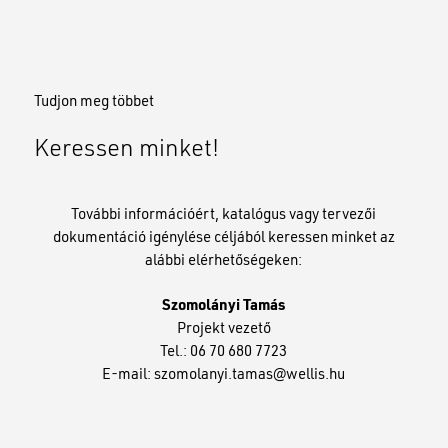
helyszíni felmérést végzünk. A konkrét helyszínen
személyesen is megbeszéljük az építési lehetőségeket.
Tudjon meg többet
Keressen minket!
További információért, katalógus vagy tervezői
dokumentáció igénylése céljából keressen minket az
alábbi elérhetőségeken:
Szomolányi Tamás
Projekt vezető
Tel.: 06 70 680 7723
E-mail:
szomolanyi.tamas@wellis.hu