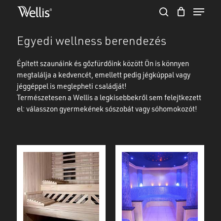
Skip
Menu
to
search
Close
Cart
main
Cart
Close
content
Egyedi wellness berendezés
Menu
Épített szaunáink és gőzfürdőink között Ön is könnyen
megtalálja a kedvencét, emellett pedig jégkúppal vagy
jéggéppel is meglepheti családját!
Természetesen a Wellis a legkisebbekről sem felejtkezett
el: válasszon gyermekének sószobát vagy sóhomokozót!