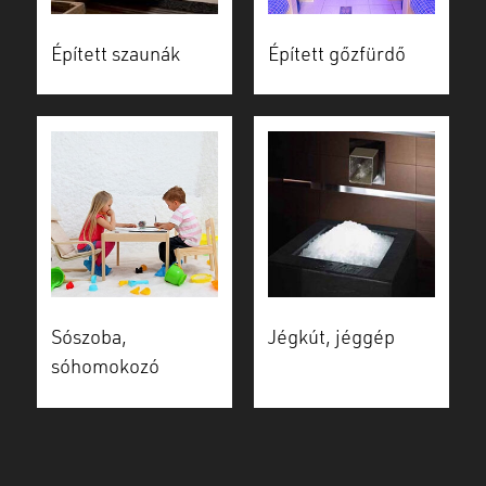
Épített szaunák
Épített gőzfürdő
Sószoba,
Jégkút, jéggép
sóhomokozó