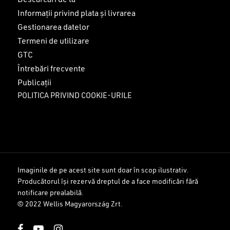
Descărcări de la
Informații privind plata și livrarea
Gestionarea datelor
Termeni de utilizare
GTC
Întrebări frecvente
Publicații
POLITICA PRIVIND COOKIE-URILE
Imaginile de pe acest site sunt doar în scop ilustrativ.
Producătorul își rezervă dreptul de a face modificări fără
Sub-total:
0
lei
notificare prealabilă.
© 2022 Wellis Magyarország Zrt.
VEZI COȘUL
FINALIZARE
facebook
youtube
instagram